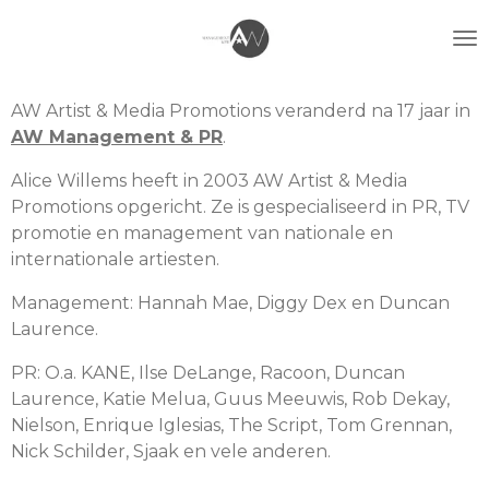
Ga
direct
naar
de
AW Artist & Media Promotions veranderd na 17 jaar in
hoofdinhoud
AW Management & PR
.
Alice Willems heeft in 2003 AW Artist & Media
Promotions opgericht. Ze is gespecialiseerd in PR, TV
promotie en management van nationale en
internationale artiesten.
Management: Hannah Mae, Diggy Dex en Duncan
Laurence.
PR: O.a. KANE, Ilse DeLange, Racoon, Duncan
Laurence, Katie Melua, Guus Meeuwis, Rob Dekay,
Nielson, Enrique Iglesias, The Script, Tom Grennan,
Nick Schilder, Sjaak en vele anderen.