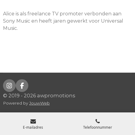
Alice is als freelance TV promoter verbonden aan
Sony Music en heeft jaren gewerkt voor Universal
Music.
I
F
n
a
© 2019 - 2026 awpromotions
s
c
Powered by
JouwWeb
t
e
a
b
g
o
r
o
E-mailadres
Telefoonnummer
a
k
m