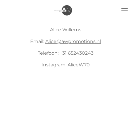
Ga
direct
naar
de
Alice Willems
hoofdinhoud
Email:
Alice@awpromotions.nl
Telefoon: +31 652430243
Instagram: AliceW70